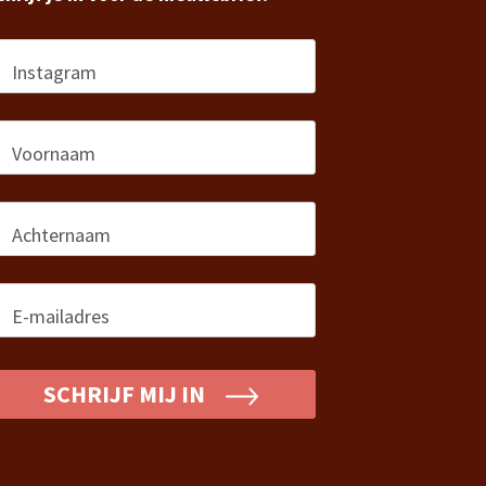
Instagram
Voornaam
*
Achternaam
*
E-mailadres
*
SCHRIJF MIJ IN